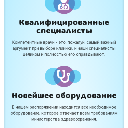
Квалифицированные
специалисты
Консультация ортопеда +
тейпирование за 1 приём
Компетентные врачи - это, пожалуй, самый важный
Вас или вашего ребёнка беспокоят:
аргумент при выборе клиники, и наши специалисты
- боли в спине, шее, коленях или ногах?
целиком и полностью его оправдывают.
- дискомфорт после спорта и нагрузок?
- последствия травм, растяжений или ушибов?
- сутулость, неправильная осанка?
В «Медлэнд» принимает известный ортопед-
травматолог Шехмаметьев Али Зарефуллович
В прием входит:
✔️ Осмотр и консультация врача
✔️ Рекомендации по вашей ситуации
Новейшее оборудование
✔️
Тейпирование
Подходит детям и взрослым, в том числе
В нашем распоряжении находится все необходимое
спортсменам и беременным женщинам.
оборудование, которое отвечает всем требованиям
министерства здравоохранения.
Специальная цена — 3000 ₽.
Жмите "Хочу" и мы свяжемся с Вами по телефону