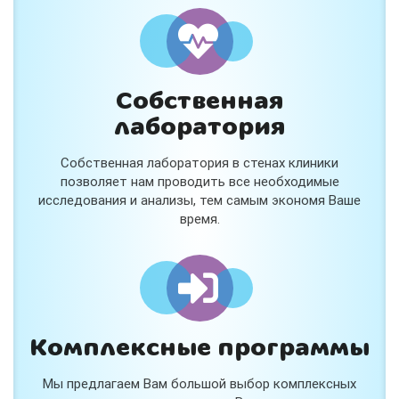
и расскажем подробнее!
Хочу
Собственная
Нет, спасибо
лаборатория
Я согласен на обработку
персональных данных
Собственная лаборатория в стенах клиники
Работает на
Стримвуд
позволяет нам проводить все необходимые
исследования и анализы, тем самым экономя Ваше
время.
Комплексные программы
Мы предлагаем Вам большой выбор комплексных