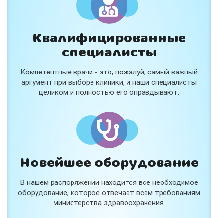
Квалифицированные
специалисты
Консультация ортопеда +
тейпирование за 1 приём
Компетентные врачи - это, пожалуй, самый важный
Вас или вашего ребёнка беспокоят:
аргумент при выборе клиники, и наши специалисты
- боли в спине, шее, коленях или ногах?
целиком и полностью его оправдывают.
- дискомфорт после спорта и нагрузок?
- последствия травм, растяжений или ушибов?
- сутулость, неправильная осанка?
В «Медлэнд» принимает известный ортопед-
травматолог Шехмаметьев Али Зарефуллович
В прием входит:
✔️ Осмотр и консультация врача
✔️ Рекомендации по вашей ситуации
Новейшее оборудование
✔️
Тейпирование
Подходит детям и взрослым, в том числе
В нашем распоряжении находится все необходимое
спортсменам и беременным женщинам.
оборудование, которое отвечает всем требованиям
министерства здравоохранения.
Специальная цена — 3000 ₽.
Жмите "Хочу" и мы свяжемся с Вами по телефону