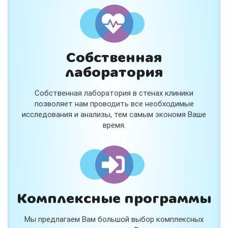
и расскажем подробнее!
Хочу
Собственная
Нет, спасибо
лаборатория
Я согласен на обработку
персональных данных
Собственная лаборатория в стенах клиники
Работает на
Стримвуд
позволяет нам проводить все необходимые
исследования и анализы, тем самым экономя Ваше
время.
Комплексные программы
Мы предлагаем Вам большой выбор комплексных