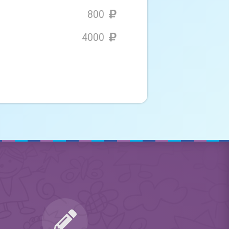
800
4000