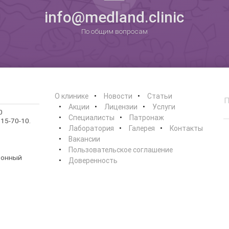
расскажем подробнее!
0
info@medland.clinic
По общим вопросам
Хочу
Нет, спасибо
Я согласен на обработку
персональных данных
О клинике
Новости
Статьи
Работает на
Стримвуд
Акции
Лицензии
Услуги
0
Специалисты
Патронаж
15-70-10.
Лаборатория
Галерея
Контакты
Вакансии
Пользовательское соглашение
ионный
Доверенность