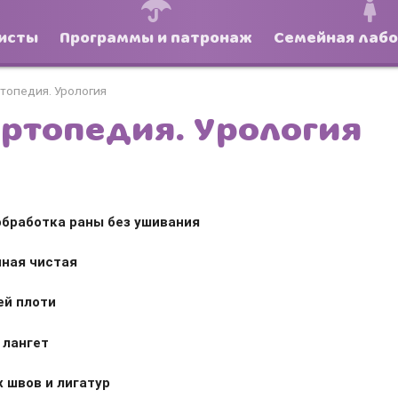
исты
Программы и патронаж
Семейная лаб
ртопедия. Урология
Ортопедия. Урология
обработка раны без ушивания
ная чистая
Боль и дискомфорт — не норма!
ей плоти
 лангет
 швов и лигатур