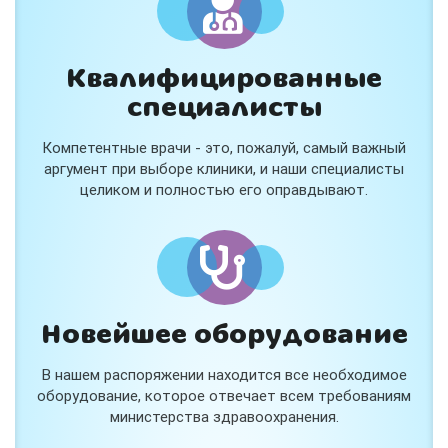
Квалифицированные
специалисты
Консультация ортопеда +
тейпирование за 1 приём
Компетентные врачи - это, пожалуй, самый важный
Вас или вашего ребёнка беспокоят:
аргумент при выборе клиники, и наши специалисты
- боли в спине, шее, коленях или ногах?
целиком и полностью его оправдывают.
- дискомфорт после спорта и нагрузок?
- последствия травм, растяжений или ушибов?
- сутулость, неправильная осанка?
В «Медлэнд» принимает известный ортопед-
травматолог Шехмаметьев Али Зарефуллович
В прием входит:
✔️ Осмотр и консультация врача
✔️ Рекомендации по вашей ситуации
Новейшее оборудование
✔️
Тейпирование
Подходит детям и взрослым, в том числе
В нашем распоряжении находится все необходимое
спортсменам и беременным женщинам.
оборудование, которое отвечает всем требованиям
министерства здравоохранения.
Специальная цена — 3000 ₽.
Жмите "Хочу" и мы свяжемся с Вами по телефону