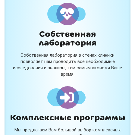
и расскажем подробнее!
Хочу
Собственная
Нет, спасибо
лаборатория
Я согласен на обработку
персональных данных
Собственная лаборатория в стенах клиники
Работает на
Стримвуд
позволяет нам проводить все необходимые
исследования и анализы, тем самым экономя Ваше
время.
Комплексные программы
Мы предлагаем Вам большой выбор комплексных