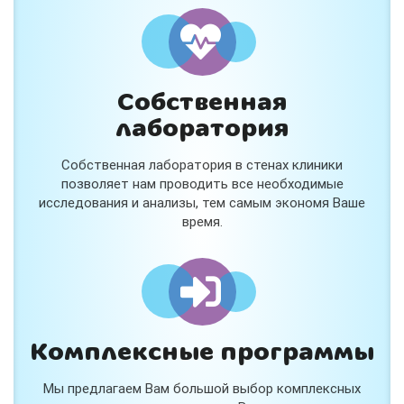
и расскажем подробнее!
Хочу
Собственная
Нет, спасибо
лаборатория
Я согласен на обработку
персональных данных
Собственная лаборатория в стенах клиники
Работает на
Стримвуд
позволяет нам проводить все необходимые
исследования и анализы, тем самым экономя Ваше
время.
Комплексные программы
Мы предлагаем Вам большой выбор комплексных