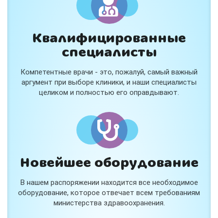
Квалифицированные
специалисты
Консультация ортопеда +
тейпирование за 1 приём
Компетентные врачи - это, пожалуй, самый важный
Вас или вашего ребёнка беспокоят:
аргумент при выборе клиники, и наши специалисты
- боли в спине, шее, коленях или ногах?
целиком и полностью его оправдывают.
- дискомфорт после спорта и нагрузок?
- последствия травм, растяжений или ушибов?
- сутулость, неправильная осанка?
В «Медлэнд» принимает известный ортопед-
травматолог Шехмаметьев Али Зарефуллович
В прием входит:
✔️ Осмотр и консультация врача
✔️ Рекомендации по вашей ситуации
Новейшее оборудование
✔️
Тейпирование
Подходит детям и взрослым, в том числе
В нашем распоряжении находится все необходимое
спортсменам и беременным женщинам.
оборудование, которое отвечает всем требованиям
министерства здравоохранения.
Специальная цена — 3000 ₽.
Жмите "Хочу" и мы свяжемся с Вами по телефону