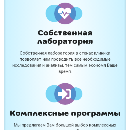
и расскажем подробнее!
Хочу
Собственная
Нет, спасибо
лаборатория
Я согласен на обработку
персональных данных
Собственная лаборатория в стенах клиники
Работает на
Стримвуд
позволяет нам проводить все необходимые
исследования и анализы, тем самым экономя Ваше
время.
Комплексные программы
Мы предлагаем Вам большой выбор комплексных