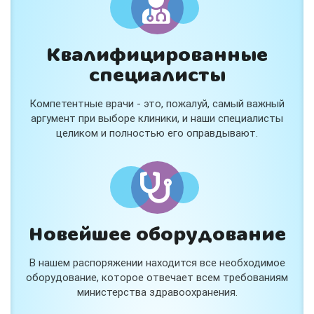
Квалифицированные
специалисты
Консультация ортопеда +
тейпирование за 1 приём
Компетентные врачи - это, пожалуй, самый важный
Вас или вашего ребёнка беспокоят:
аргумент при выборе клиники, и наши специалисты
- боли в спине, шее, коленях или ногах?
целиком и полностью его оправдывают.
- дискомфорт после спорта и нагрузок?
- последствия травм, растяжений или ушибов?
- сутулость, неправильная осанка?
В «Медлэнд» принимает известный ортопед-
травматолог Шехмаметьев Али Зарефуллович
В прием входит:
✔️ Осмотр и консультация врача
✔️ Рекомендации по вашей ситуации
Новейшее оборудование
✔️
Тейпирование
Подходит детям и взрослым, в том числе
В нашем распоряжении находится все необходимое
спортсменам и беременным женщинам.
оборудование, которое отвечает всем требованиям
министерства здравоохранения.
Специальная цена — 3000 ₽.
Жмите "Хочу" и мы свяжемся с Вами по телефону