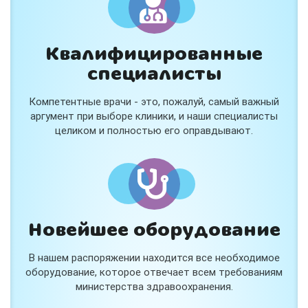
Квалифицированные
специалисты
Консультация ортопеда +
тейпирование за 1 приём
Компетентные врачи - это, пожалуй, самый важный
Вас или вашего ребёнка беспокоят:
аргумент при выборе клиники, и наши специалисты
- боли в спине, шее, коленях или ногах?
целиком и полностью его оправдывают.
- дискомфорт после спорта и нагрузок?
- последствия травм, растяжений или ушибов?
- сутулость, неправильная осанка?
В «Медлэнд» принимает известный ортопед-
травматолог Шехмаметьев Али Зарефуллович
В прием входит:
✔️ Осмотр и консультация врача
✔️ Рекомендации по вашей ситуации
Новейшее оборудование
✔️
Тейпирование
Подходит детям и взрослым, в том числе
В нашем распоряжении находится все необходимое
спортсменам и беременным женщинам.
оборудование, которое отвечает всем требованиям
министерства здравоохранения.
Специальная цена — 3000 ₽.
Жмите "Хочу" и мы свяжемся с Вами по телефону