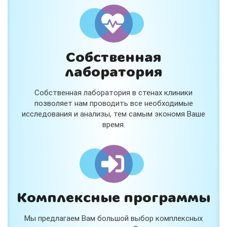
и расскажем подробнее!
Хочу
Собственная
Нет, спасибо
лаборатория
Я согласен на обработку
персональных данных
Собственная лаборатория в стенах клиники
Работает на
Стримвуд
позволяет нам проводить все необходимые
исследования и анализы, тем самым экономя Ваше
время.
Комплексные программы
Мы предлагаем Вам большой выбор комплексных