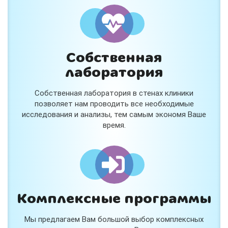
и расскажем подробнее!
Хочу
Собственная
Нет, спасибо
лаборатория
Я согласен на обработку
персональных данных
Собственная лаборатория в стенах клиники
Работает на
Стримвуд
позволяет нам проводить все необходимые
исследования и анализы, тем самым экономя Ваше
время.
Комплексные программы
Мы предлагаем Вам большой выбор комплексных