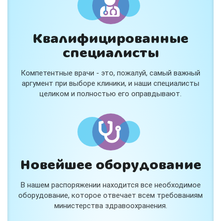
Квалифицированные
специалисты
Консультация ортопеда +
тейпирование за 1 приём
Компетентные врачи - это, пожалуй, самый важный
Вас или вашего ребёнка беспокоят:
аргумент при выборе клиники, и наши специалисты
- боли в спине, шее, коленях или ногах?
целиком и полностью его оправдывают.
- дискомфорт после спорта и нагрузок?
- последствия травм, растяжений или ушибов?
- сутулость, неправильная осанка?
В «Медлэнд» принимает известный ортопед-
травматолог Шехмаметьев Али Зарефуллович
В прием входит:
✔️ Осмотр и консультация врача
✔️ Рекомендации по вашей ситуации
Новейшее оборудование
✔️
Тейпирование
Подходит детям и взрослым, в том числе
В нашем распоряжении находится все необходимое
спортсменам и беременным женщинам.
оборудование, которое отвечает всем требованиям
министерства здравоохранения.
Специальная цена — 3000 ₽.
Жмите "Хочу" и мы свяжемся с Вами по телефону