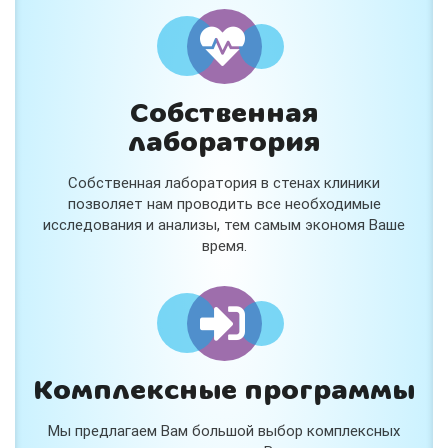
и расскажем подробнее!
Хочу
Собственная
Нет, спасибо
лаборатория
Я согласен на обработку
персональных данных
Собственная лаборатория в стенах клиники
Работает на
Стримвуд
позволяет нам проводить все необходимые
исследования и анализы, тем самым экономя Ваше
время.
Комплексные программы
Мы предлагаем Вам большой выбор комплексных