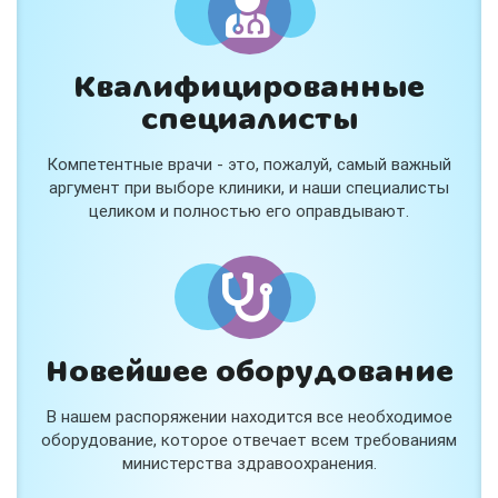
Квалифицированные
специалисты
Консультация ортопеда +
тейпирование за 1 приём
Компетентные врачи - это, пожалуй, самый важный
Вас или вашего ребёнка беспокоят:
аргумент при выборе клиники, и наши специалисты
- боли в спине, шее, коленях или ногах?
целиком и полностью его оправдывают.
- дискомфорт после спорта и нагрузок?
- последствия травм, растяжений или ушибов?
- сутулость, неправильная осанка?
В «Медлэнд» принимает известный ортопед-
травматолог Шехмаметьев Али Зарефуллович
В прием входит:
✔️ Осмотр и консультация врача
✔️ Рекомендации по вашей ситуации
Новейшее оборудование
✔️
Тейпирование
Подходит детям и взрослым, в том числе
В нашем распоряжении находится все необходимое
спортсменам и беременным женщинам.
оборудование, которое отвечает всем требованиям
министерства здравоохранения.
Специальная цена — 3000 ₽.
Жмите "Хочу" и мы свяжемся с Вами по телефону