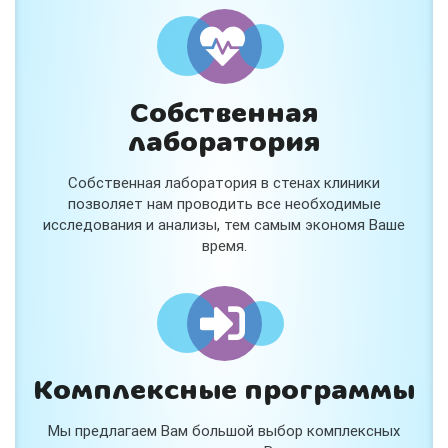
и расскажем подробнее!
Хочу
Собственная
Нет, спасибо
лаборатория
Я согласен на обработку
персональных данных
Собственная лаборатория в стенах клиники
Работает на
Стримвуд
позволяет нам проводить все необходимые
исследования и анализы, тем самым экономя Ваше
время.
Комплексные программы
Мы предлагаем Вам большой выбор комплексных