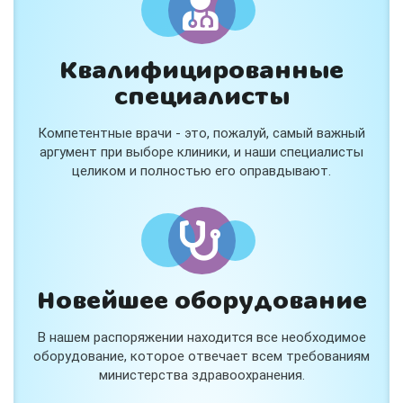
Квалифицированные
специалисты
Консультация ортопеда +
тейпирование за 1 приём
Компетентные врачи - это, пожалуй, самый важный
Вас или вашего ребёнка беспокоят:
аргумент при выборе клиники, и наши специалисты
- боли в спине, шее, коленях или ногах?
целиком и полностью его оправдывают.
- дискомфорт после спорта и нагрузок?
- последствия травм, растяжений или ушибов?
- сутулость, неправильная осанка?
В «Медлэнд» принимает известный ортопед-
травматолог Шехмаметьев Али Зарефуллович
В прием входит:
✔️ Осмотр и консультация врача
✔️ Рекомендации по вашей ситуации
Новейшее оборудование
✔️
Тейпирование
Подходит детям и взрослым, в том числе
В нашем распоряжении находится все необходимое
спортсменам и беременным женщинам.
оборудование, которое отвечает всем требованиям
министерства здравоохранения.
Специальная цена — 3000 ₽.
Жмите "Хочу" и мы свяжемся с Вами по телефону