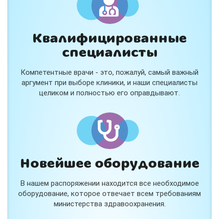
Квалифицированные
специалисты
Консультация ортопеда +
тейпирование за 1 приём
Компетентные врачи - это, пожалуй, самый важный
Вас или вашего ребёнка беспокоят:
аргумент при выборе клиники, и наши специалисты
- боли в спине, шее, коленях или ногах?
целиком и полностью его оправдывают.
- дискомфорт после спорта и нагрузок?
- последствия травм, растяжений или ушибов?
- сутулость, неправильная осанка?
В «Медлэнд» принимает известный ортопед-
травматолог Шехмаметьев Али Зарефуллович
В прием входит:
✔️ Осмотр и консультация врача
✔️ Рекомендации по вашей ситуации
Новейшее оборудование
✔️
Тейпирование
Подходит детям и взрослым, в том числе
В нашем распоряжении находится все необходимое
спортсменам и беременным женщинам.
оборудование, которое отвечает всем требованиям
министерства здравоохранения.
Специальная цена — 3000 ₽.
Жмите "Хочу" и мы свяжемся с Вами по телефону