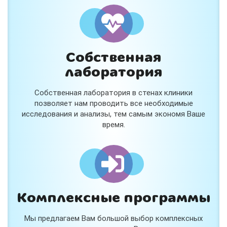
и расскажем подробнее!
Хочу
Собственная
Нет, спасибо
лаборатория
Я согласен на обработку
персональных данных
Собственная лаборатория в стенах клиники
Работает на
Стримвуд
позволяет нам проводить все необходимые
исследования и анализы, тем самым экономя Ваше
время.
Комплексные программы
Мы предлагаем Вам большой выбор комплексных