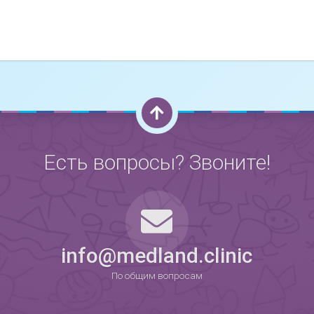
Хочу
Нет, спасибо
Я согласен на обработку
персональных данных
Работает на
Стримвуд
Есть вопросы? Звоните!
0
info@medland.clinic
По общим вопросам