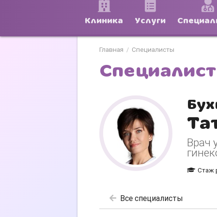
Клиника
Услуги
Специал
Главная
Специалисты
/
Специалис
Бух
Та
Врач 
гинек
Стаж 
Все специалисты