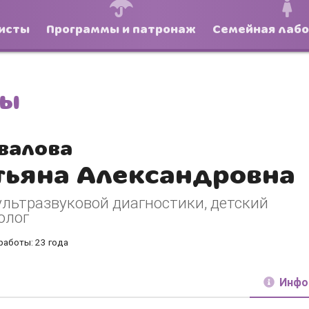
исты
Программы и патронаж
Семейная лаб
ты
валова
тьяна Александровна
ультразвуковой диагностики, детский
олог
работы: 23 года
Инфо