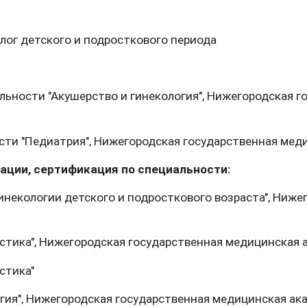
олог детского и подросткового периода
альности "Акушерство и гинекология", Нижегородская 
сти "Педиатрия", Нижегородская государственная мед
ции, сертификация по специальности:
Боль и дискомфорт — не норма!
гинекологии детского и подросткового возраста", Ниже
остика", Нижегородская государственная медицинская
стика"
огия", Нижегородская государственная медицинская ак