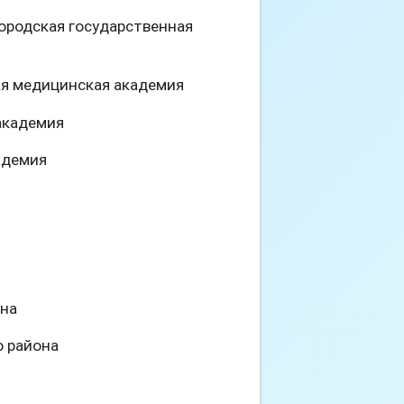
городская государственная
ная медицинская академия
 академия
адемия
она
о района