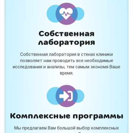
и расскажем подробнее!
Хочу
Собственная
Нет, спасибо
лаборатория
Я согласен на обработку
персональных данных
Собственная лаборатория в стенах клиники
Работает на
Стримвуд
позволяет нам проводить все необходимые
исследования и анализы, тем самым экономя Ваше
время.
Комплексные программы
Мы предлагаем Вам большой выбор комплексных