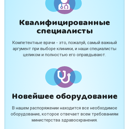
Квалифицированные
специалисты
Консультация ортопеда +
тейпирование за 1 приём
Компетентные врачи - это, пожалуй, самый важный
Вас или вашего ребёнка беспокоят:
аргумент при выборе клиники, и наши специалисты
- боли в спине, шее, коленях или ногах?
целиком и полностью его оправдывают.
- дискомфорт после спорта и нагрузок?
- последствия травм, растяжений или ушибов?
- сутулость, неправильная осанка?
В «Медлэнд» принимает известный ортопед-
травматолог Шехмаметьев Али Зарефуллович
В прием входит:
✔️ Осмотр и консультация врача
✔️ Рекомендации по вашей ситуации
Новейшее оборудование
✔️
Тейпирование
Подходит детям и взрослым, в том числе
В нашем распоряжении находится все необходимое
спортсменам и беременным женщинам.
оборудование, которое отвечает всем требованиям
министерства здравоохранения.
Специальная цена — 3000 ₽.
Жмите "Хочу" и мы свяжемся с Вами по телефону