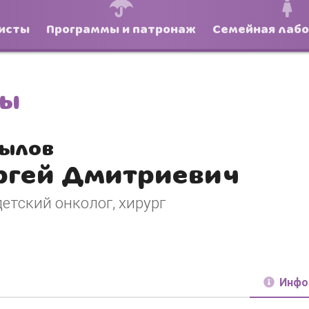
исты
Программы и патронаж
Семейная лаб
ты
ылов
ргей Дмитриевич
Боль и дискомфорт — не норма!
детский онколог, хирург
Инфо