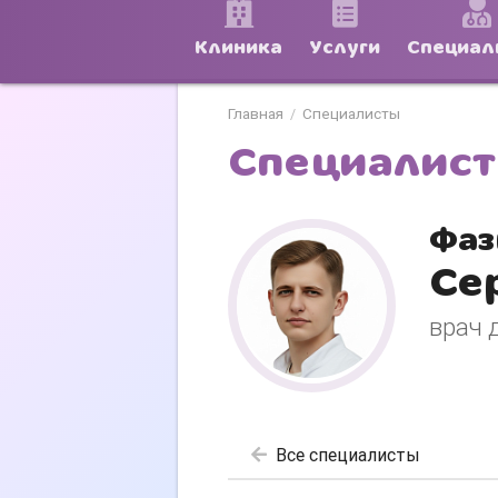
Клиника
Услуги
Специал
Главная
Специалисты
/
Специалис
Фаз
Се
врач 
Все специалисты