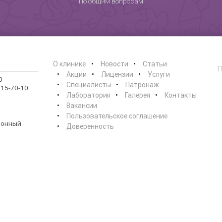
По общим вопросам
Хочу
Нет, спасибо
Я согласен на обработку
персональных данных
О клинике
Новости
Статьи
Акции
Лицензии
Услуги
0
Работает на
Стримвуд
Специалисты
Патронаж
15-70-10.
Лаборатория
Галерея
Контакты
Вакансии
Пользовательское соглашение
ионный
Доверенность