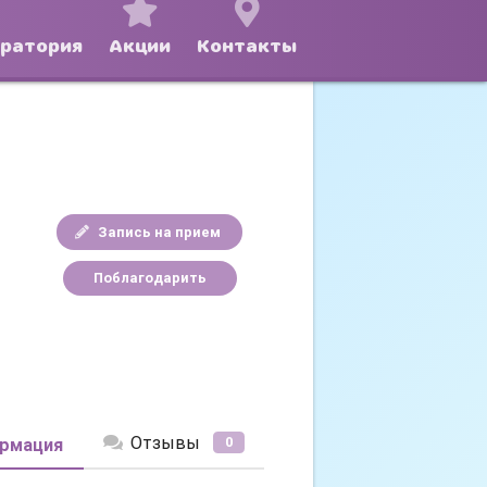
оратория
Акции
Контакты
Запись на прием
Поблагодарить
Отзывы
0
рмация