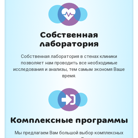
и расскажем подробнее!
Хочу
Собственная
Нет, спасибо
лаборатория
Я согласен на обработку
персональных данных
Собственная лаборатория в стенах клиники
Работает на
Стримвуд
позволяет нам проводить все необходимые
исследования и анализы, тем самым экономя Ваше
время.
Комплексные программы
Мы предлагаем Вам большой выбор комплексных