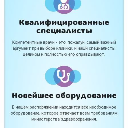
Квалифицированные
специалисты
Консультация ортопеда +
тейпирование за 1 приём
Компетентные врачи - это, пожалуй, самый важный
Вас или вашего ребёнка беспокоят:
аргумент при выборе клиники, и наши специалисты
- боли в спине, шее, коленях или ногах?
целиком и полностью его оправдывают.
- дискомфорт после спорта и нагрузок?
- последствия травм, растяжений или ушибов?
- сутулость, неправильная осанка?
В «Медлэнд» принимает известный ортопед-
травматолог Шехмаметьев Али Зарефуллович
В прием входит:
✔️ Осмотр и консультация врача
✔️ Рекомендации по вашей ситуации
Новейшее оборудование
✔️
Тейпирование
Подходит детям и взрослым, в том числе
В нашем распоряжении находится все необходимое
спортсменам и беременным женщинам.
оборудование, которое отвечает всем требованиям
министерства здравоохранения.
Специальная цена — 3000 ₽.
Жмите "Хочу" и мы свяжемся с Вами по телефону