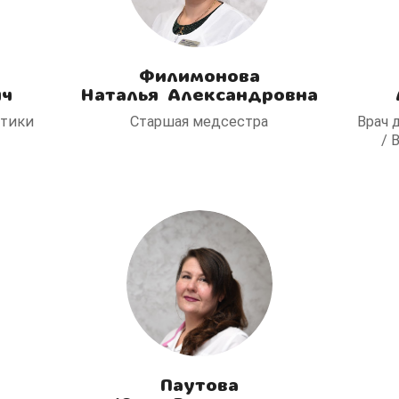
Филимонова
ич
Наталья Александровна
стики
Старшая медсестра
Врач 
/ 
Паутова