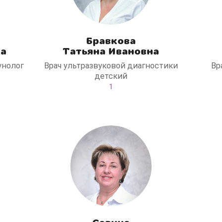
Бравкова
на
Татьяна Ивановна
унолог
Врач ультразвуковой диагностики
Вр
детский
1