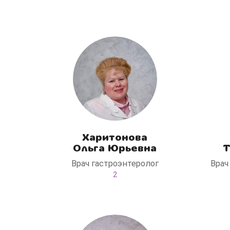
В «Медлэнд» принимает известный ортопед-
травматолог Шехмаметьев Али Зарефуллович
В прием входит:
✔️ Осмотр и консультация врача
✔️ Рекомендации по вашей ситуации
✔️
Тейпирование
Подходит детям и взрослым, в том числе спортсменам и
беременным женщинам.
Специальная цена — 3000 ₽.
Жмите "Хочу" и мы свяжемся с Вами по телефону и
расскажем подробнее!
Харитонова
Хочу
ч
Ольга Юрьевна
Т
Врач гастроэнтеролог
Врач
Нет, спасибо
2
Я согласен на обработку
персональных данных
Работает на
Стримвуд