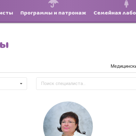
исты
Программы и патронаж
Семейная лаб
ты
Медицинск