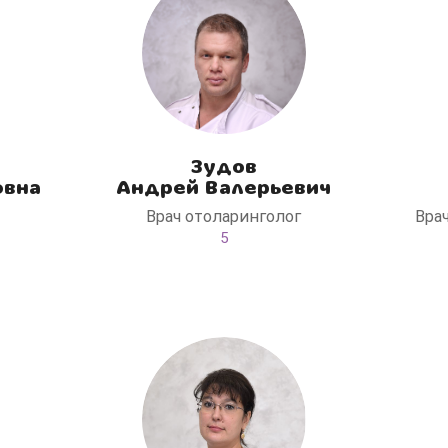
Зудов
овна
Андрей Валерьевич
Врач отоларинголог
Вра
5