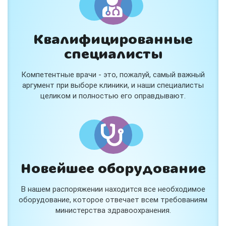
Квалифицированные
специалисты
Консультация ортопеда +
тейпирование за 1 приём
Компетентные врачи - это, пожалуй, самый важный
Вас или вашего ребёнка беспокоят:
аргумент при выборе клиники, и наши специалисты
- боли в спине, шее, коленях или ногах?
целиком и полностью его оправдывают.
- дискомфорт после спорта и нагрузок?
- последствия травм, растяжений или ушибов?
- сутулость, неправильная осанка?
В «Медлэнд» принимает известный ортопед-
травматолог Шехмаметьев Али Зарефуллович
В прием входит:
✔️ Осмотр и консультация врача
✔️ Рекомендации по вашей ситуации
Новейшее оборудование
✔️
Тейпирование
Подходит детям и взрослым, в том числе
В нашем распоряжении находится все необходимое
спортсменам и беременным женщинам.
оборудование, которое отвечает всем требованиям
министерства здравоохранения.
Специальная цена — 3000 ₽.
Жмите "Хочу" и мы свяжемся с Вами по телефону