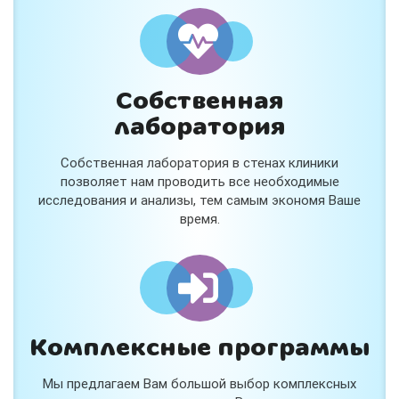
и расскажем подробнее!
Хочу
Собственная
Нет, спасибо
лаборатория
Я согласен на обработку
персональных данных
Собственная лаборатория в стенах клиники
Работает на
Стримвуд
позволяет нам проводить все необходимые
исследования и анализы, тем самым экономя Ваше
время.
Комплексные программы
Мы предлагаем Вам большой выбор комплексных