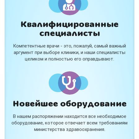
Квалифицированные
специалисты
Консультация ортопеда +
тейпирование за 1 приём
Компетентные врачи - это, пожалуй, самый важный
Вас или вашего ребёнка беспокоят:
аргумент при выборе клиники, и наши специалисты
- боли в спине, шее, коленях или ногах?
целиком и полностью его оправдывают.
- дискомфорт после спорта и нагрузок?
- последствия травм, растяжений или ушибов?
- сутулость, неправильная осанка?
В «Медлэнд» принимает известный ортопед-
травматолог Шехмаметьев Али Зарефуллович
В прием входит:
✔️ Осмотр и консультация врача
✔️ Рекомендации по вашей ситуации
Новейшее оборудование
✔️
Тейпирование
Подходит детям и взрослым, в том числе
В нашем распоряжении находится все необходимое
спортсменам и беременным женщинам.
оборудование, которое отвечает всем требованиям
министерства здравоохранения.
Специальная цена — 3000 ₽.
Жмите "Хочу" и мы свяжемся с Вами по телефону