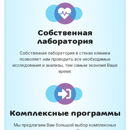
и расскажем подробнее!
Хочу
Собственная
Нет, спасибо
лаборатория
Я согласен на обработку
персональных данных
Собственная лаборатория в стенах клиники
Работает на
Стримвуд
позволяет нам проводить все необходимые
исследования и анализы, тем самым экономя Ваше
время.
Комплексные программы
Мы предлагаем Вам большой выбор комплексных