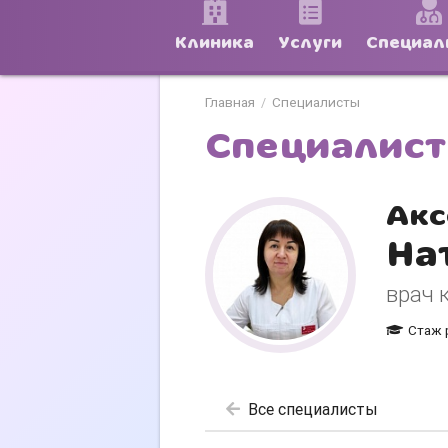
Клиника
Услуги
Специал
Главная
Специалисты
/
Специалис
Акс
На
врач 
Стаж 
Все специалисты