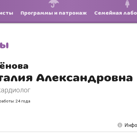
исты
Программы и патронаж
Семейная лаб
ты
ёнова
талия Александровна
кардиолог
работы: 24 года
Инфо