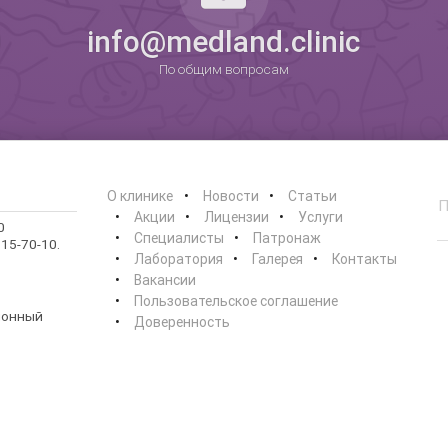
0
info@medland.clinic
По общим вопросам
О клинике
Новости
Статьи
Акции
Лицензии
Услуги
0
Специалисты
Патронаж
15-70-10.
Лаборатория
Галерея
Контакты
Вакансии
Пользовательское соглашение
ионный
Доверенность