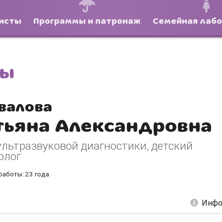
исты
Программы и патронаж
Семейная лаб
ты
валова
тьяна Александровна
ультразвуковой диагностики, детский
олог
работы: 23 года
Инфо