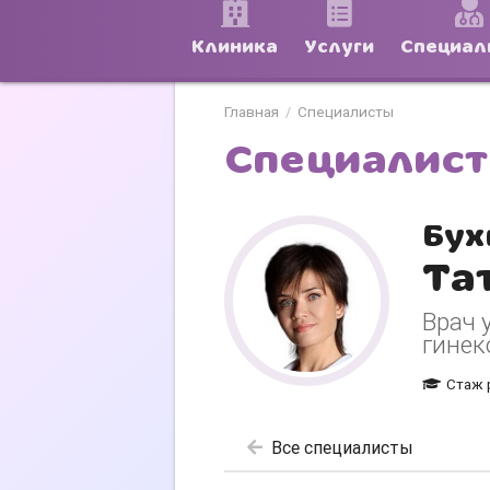
Клиника
Услуги
Специал
Главная
Специалисты
/
Специалис
Бух
Та
Врач 
гинек
Стаж 
Все специалисты