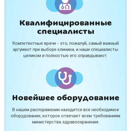
Квалифицированные
специалисты
Консультация ортопеда +
тейпирование за 1 приём
Компетентные врачи - это, пожалуй, самый важный
Вас или вашего ребёнка беспокоят:
аргумент при выборе клиники, и наши специалисты
- боли в спине, шее, коленях или ногах?
целиком и полностью его оправдывают.
- дискомфорт после спорта и нагрузок?
- последствия травм, растяжений или ушибов?
- сутулость, неправильная осанка?
В «Медлэнд» принимает известный ортопед-
травматолог Шехмаметьев Али Зарефуллович
В прием входит:
✔️ Осмотр и консультация врача
✔️ Рекомендации по вашей ситуации
Новейшее оборудование
✔️
Тейпирование
Подходит детям и взрослым, в том числе
В нашем распоряжении находится все необходимое
спортсменам и беременным женщинам.
оборудование, которое отвечает всем требованиям
министерства здравоохранения.
Специальная цена — 3000 ₽.
Жмите "Хочу" и мы свяжемся с Вами по телефону