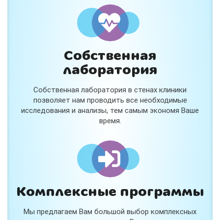
и расскажем подробнее!
Хочу
Собственная
Нет, спасибо
лаборатория
Я согласен на обработку
персональных данных
Собственная лаборатория в стенах клиники
Работает на
Стримвуд
позволяет нам проводить все необходимые
исследования и анализы, тем самым экономя Ваше
время.
Комплексные программы
Мы предлагаем Вам большой выбор комплексных