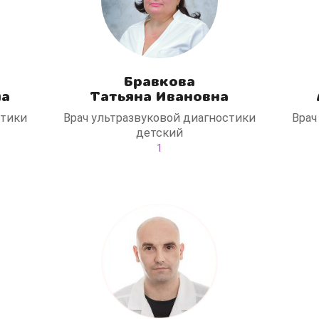
Боль и дискомфорт — не норма!
Бравкова
на
Татьяна Ивановна
стики
Врач ультразвуковой диагностики
Врач
детский
1
Консультация ортопеда +
тейпирование за 1 приём
Вас или вашего ребёнка беспокоят:
- боли в спине, шее, коленях или ногах?
- дискомфорт после спорта и нагрузок?
- последствия травм, растяжений или ушибов?
- сутулость, неправильная осанка?