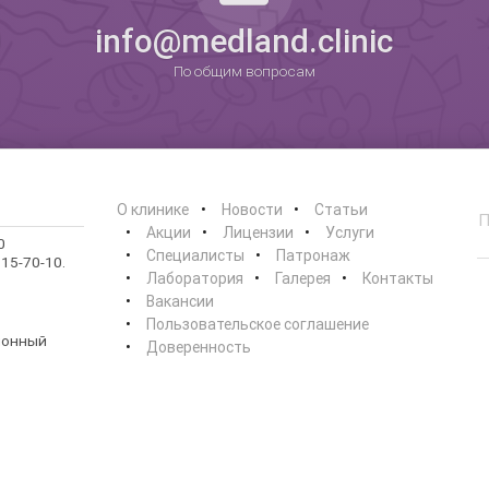
0
info@medland.clinic
По общим вопросам
О клинике
Новости
Статьи
Акции
Лицензии
Услуги
0
Специалисты
Патронаж
15-70-10.
Лаборатория
Галерея
Контакты
Вакансии
Пользовательское соглашение
ионный
Доверенность