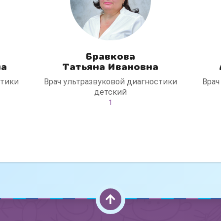
Бравкова
на
Татьяна Ивановна
стики
Врач ультразвуковой диагностики
Врач
Консультация ортопеда +
детский
тейпирование за 1 приём
1
Вас или вашего ребёнка беспокоят:
- боли в спине, шее, коленях или ногах?
- дискомфорт после спорта и нагрузок?
- последствия травм, растяжений или ушибов?
- сутулость, неправильная осанка?
В «Медлэнд» принимает известный ортопед-
травматолог Шехмаметьев Али Зарефуллович
В прием входит:
✔️ Осмотр и консультация врача
✔️ Рекомендации по вашей ситуации
✔️
Тейпирование
Подходит детям и взрослым, в том числе спортсменам и
беременным женщинам.