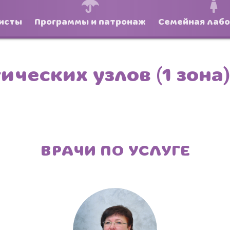
исты
Программы и патронаж
Семейная лаб
ческих узлов (1 зона)
ВРАЧИ ПО УСЛУГЕ
Боль и дискомфорт — не норма!