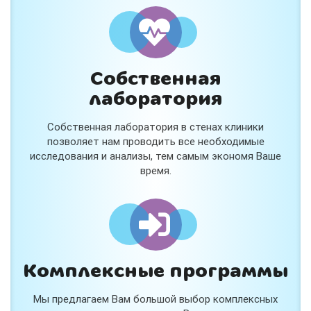
и расскажем подробнее!
Хочу
Собственная
Нет, спасибо
лаборатория
Я согласен на обработку
персональных данных
Собственная лаборатория в стенах клиники
Работает на
Стримвуд
позволяет нам проводить все необходимые
исследования и анализы, тем самым экономя Ваше
время.
Комплексные программы
Мы предлагаем Вам большой выбор комплексных