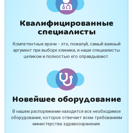
Квалифицированные
специалисты
Консультация ортопеда +
тейпирование за 1 приём
Компетентные врачи - это, пожалуй, самый важный
Вас или вашего ребёнка беспокоят:
аргумент при выборе клиники, и наши специалисты
- боли в спине, шее, коленях или ногах?
целиком и полностью его оправдывают.
- дискомфорт после спорта и нагрузок?
- последствия травм, растяжений или ушибов?
- сутулость, неправильная осанка?
В «Медлэнд» принимает известный ортопед-
травматолог Шехмаметьев Али Зарефуллович
В прием входит:
✔️ Осмотр и консультация врача
✔️ Рекомендации по вашей ситуации
Новейшее оборудование
✔️
Тейпирование
Подходит детям и взрослым, в том числе
В нашем распоряжении находится все необходимое
спортсменам и беременным женщинам.
оборудование, которое отвечает всем требованиям
министерства здравоохранения.
Специальная цена — 3000 ₽.
Жмите "Хочу" и мы свяжемся с Вами по телефону