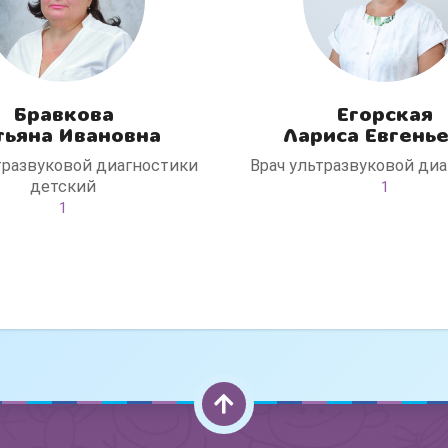
Бравкова
Егорская
тьяна Ивановна
Лариса Евгень
тразвуковой диагностики
Врач ультразвуковой ди
детский
1
1