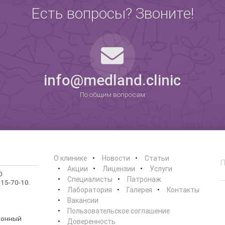
Есть вопросы? Звоните!
0
info@medland.clinic
По общим вопросам
О клинике
Новости
Статьи
Акции
Лицензии
Услуги
0
Специалисты
Патронаж
15-70-10.
Лаборатория
Галерея
Контакты
Вакансии
Пользовательское соглашение
ионный
Доверенность