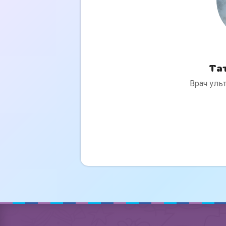
Та
Врач уль