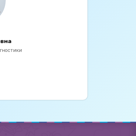
евна
агностики