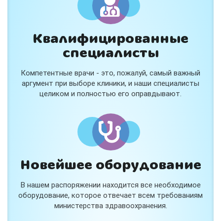
Квалифицированные
специалисты
Консультация ортопеда +
тейпирование за 1 приём
Компетентные врачи - это, пожалуй, самый важный
Вас или вашего ребёнка беспокоят:
аргумент при выборе клиники, и наши специалисты
- боли в спине, шее, коленях или ногах?
целиком и полностью его оправдывают.
- дискомфорт после спорта и нагрузок?
- последствия травм, растяжений или ушибов?
- сутулость, неправильная осанка?
В «Медлэнд» принимает известный ортопед-
травматолог Шехмаметьев Али Зарефуллович
В прием входит:
✔️ Осмотр и консультация врача
✔️ Рекомендации по вашей ситуации
Новейшее оборудование
✔️
Тейпирование
Подходит детям и взрослым, в том числе
В нашем распоряжении находится все необходимое
спортсменам и беременным женщинам.
оборудование, которое отвечает всем требованиям
министерства здравоохранения.
Специальная цена — 3000 ₽.
Жмите "Хочу" и мы свяжемся с Вами по телефону