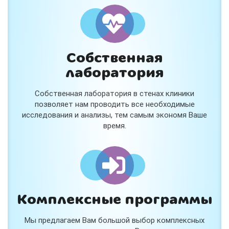
и расскажем подробнее!
Хочу
Собственная
Нет, спасибо
лаборатория
Я согласен на обработку
персональных данных
Собственная лаборатория в стенах клиники
Работает на
Стримвуд
позволяет нам проводить все необходимые
исследования и анализы, тем самым экономя Ваше
время.
Комплексные программы
Мы предлагаем Вам большой выбор комплексных