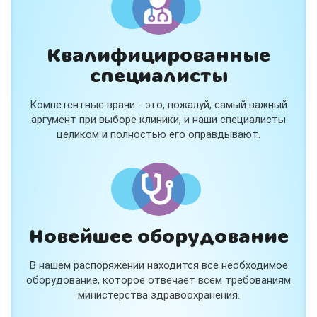
Квалифицированные
специалисты
Консультация ортопеда +
тейпирование за 1 приём
Компетентные врачи - это, пожалуй, самый важный
Вас или вашего ребёнка беспокоят:
аргумент при выборе клиники, и наши специалисты
- боли в спине, шее, коленях или ногах?
целиком и полностью его оправдывают.
- дискомфорт после спорта и нагрузок?
- последствия травм, растяжений или ушибов?
- сутулость, неправильная осанка?
В «Медлэнд» принимает известный ортопед-
травматолог Шехмаметьев Али Зарефуллович
В прием входит:
✔️ Осмотр и консультация врача
✔️ Рекомендации по вашей ситуации
Новейшее оборудование
✔️
Тейпирование
Подходит детям и взрослым, в том числе
В нашем распоряжении находится все необходимое
спортсменам и беременным женщинам.
оборудование, которое отвечает всем требованиям
министерства здравоохранения.
Специальная цена — 3000 ₽.
Жмите "Хочу" и мы свяжемся с Вами по телефону