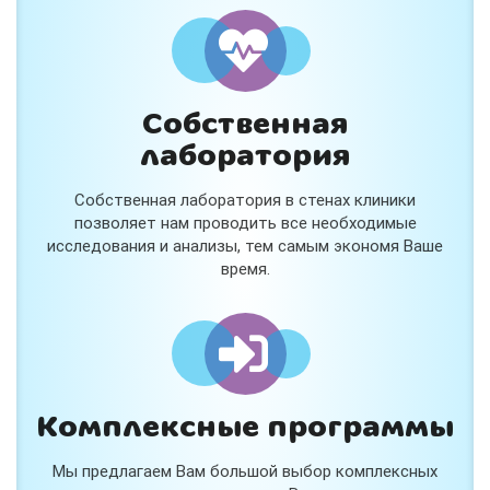
и расскажем подробнее!
Хочу
Собственная
Нет, спасибо
лаборатория
Я согласен на обработку
персональных данных
Собственная лаборатория в стенах клиники
Работает на
Стримвуд
позволяет нам проводить все необходимые
исследования и анализы, тем самым экономя Ваше
время.
Комплексные программы
Мы предлагаем Вам большой выбор комплексных