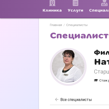
Клиника
Услуги
Специал
Главная
Специалисты
/
Специалис
Фил
На
Старш
Стаж 
Все специалисты