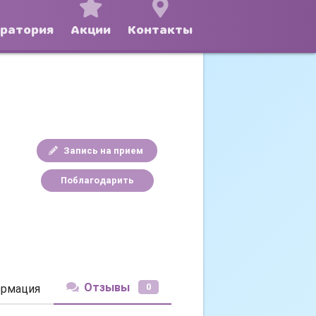
оратория
Акции
Контакты
Запись на прием
Поблагодарить
Отзывы
0
рмация