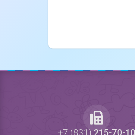
+7 (831)
215-70-1