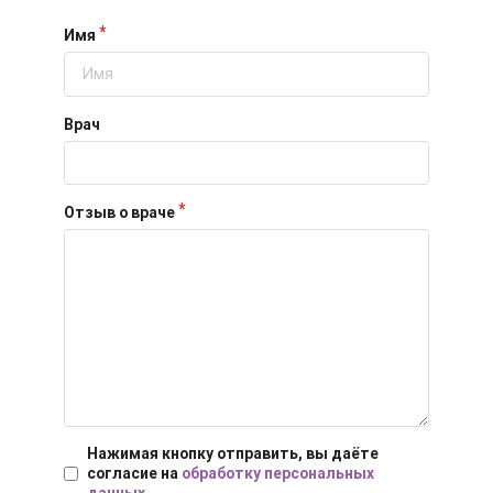
Имя
Боль и дискомфорт — не норма!
Врач
Отзыв о враче
Консультация ортопеда +
тейпирование за 1 приём
Вас или вашего ребёнка беспокоят:
- боли в спине, шее, коленях или ногах?
- дискомфорт после спорта и нагрузок?
- последствия травм, растяжений или ушибов?
Нажимая кнопку отправить, вы даёте
- сутулость, неправильная осанка?
согласие на
обработку персональных