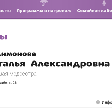
исты
Программы и патронаж
Семейная лаб
ты
имонова
талья Александровна
ая медсестра
работы: 28
Инфо