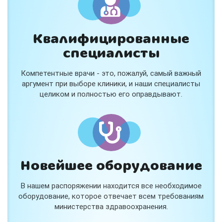
Квалифицированные
специалисты
Консультация ортопеда +
тейпирование за 1 приём
Компетентные врачи - это, пожалуй, самый важный
Вас или вашего ребёнка беспокоят:
аргумент при выборе клиники, и наши специалисты
- боли в спине, шее, коленях или ногах?
целиком и полностью его оправдывают.
- дискомфорт после спорта и нагрузок?
- последствия травм, растяжений или ушибов?
- сутулость, неправильная осанка?
В «Медлэнд» принимает известный ортопед-
травматолог Шехмаметьев Али Зарефуллович
В прием входит:
✔️ Осмотр и консультация врача
✔️ Рекомендации по вашей ситуации
Новейшее оборудование
✔️
Тейпирование
Подходит детям и взрослым, в том числе
В нашем распоряжении находится все необходимое
спортсменам и беременным женщинам.
оборудование, которое отвечает всем требованиям
министерства здравоохранения.
Специальная цена — 3000 ₽.
Жмите "Хочу" и мы свяжемся с Вами по телефону