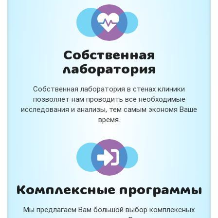
и расскажем подробнее!
Хочу
Собственная
Нет, спасибо
лаборатория
Я согласен на обработку
персональных данных
Собственная лаборатория в стенах клиники
Работает на
Стримвуд
позволяет нам проводить все необходимые
исследования и анализы, тем самым экономя Ваше
время.
Комплексные программы
Мы предлагаем Вам большой выбор комплексных