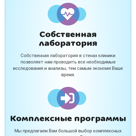
и расскажем подробнее!
Хочу
Собственная
Нет, спасибо
лаборатория
Я согласен на обработку
персональных данных
Собственная лаборатория в стенах клиники
Работает на
Стримвуд
позволяет нам проводить все необходимые
исследования и анализы, тем самым экономя Ваше
время.
Комплексные программы
Мы предлагаем Вам большой выбор комплексных