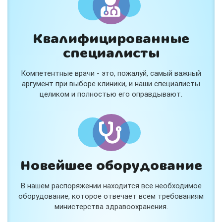
Квалифицированные
специалисты
Консультация ортопеда +
тейпирование за 1 приём
Компетентные врачи - это, пожалуй, самый важный
Вас или вашего ребёнка беспокоят:
аргумент при выборе клиники, и наши специалисты
- боли в спине, шее, коленях или ногах?
целиком и полностью его оправдывают.
- дискомфорт после спорта и нагрузок?
- последствия травм, растяжений или ушибов?
- сутулость, неправильная осанка?
В «Медлэнд» принимает известный ортопед-
травматолог Шехмаметьев Али Зарефуллович
В прием входит:
✔️ Осмотр и консультация врача
✔️ Рекомендации по вашей ситуации
Новейшее оборудование
✔️
Тейпирование
Подходит детям и взрослым, в том числе
В нашем распоряжении находится все необходимое
спортсменам и беременным женщинам.
оборудование, которое отвечает всем требованиям
министерства здравоохранения.
Специальная цена — 3000 ₽.
Жмите "Хочу" и мы свяжемся с Вами по телефону