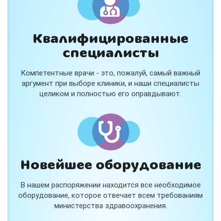
Квалифицированные
специалисты
Консультация ортопеда +
тейпирование за 1 приём
Компетентные врачи - это, пожалуй, самый важный
Вас или вашего ребёнка беспокоят:
аргумент при выборе клиники, и наши специалисты
- боли в спине, шее, коленях или ногах?
целиком и полностью его оправдывают.
- дискомфорт после спорта и нагрузок?
- последствия травм, растяжений или ушибов?
- сутулость, неправильная осанка?
В «Медлэнд» принимает известный ортопед-
травматолог Шехмаметьев Али Зарефуллович
В прием входит:
✔️ Осмотр и консультация врача
✔️ Рекомендации по вашей ситуации
Новейшее оборудование
✔️
Тейпирование
Подходит детям и взрослым, в том числе
В нашем распоряжении находится все необходимое
спортсменам и беременным женщинам.
оборудование, которое отвечает всем требованиям
министерства здравоохранения.
Специальная цена — 3000 ₽.
Жмите "Хочу" и мы свяжемся с Вами по телефону