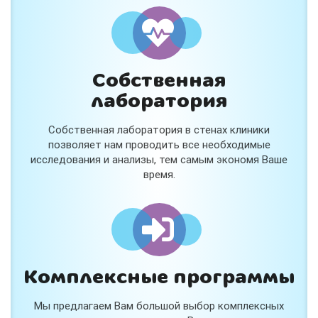
и расскажем подробнее!
Хочу
Собственная
Нет, спасибо
лаборатория
Я согласен на обработку
персональных данных
Собственная лаборатория в стенах клиники
Работает на
Стримвуд
позволяет нам проводить все необходимые
исследования и анализы, тем самым экономя Ваше
время.
Комплексные программы
Мы предлагаем Вам большой выбор комплексных