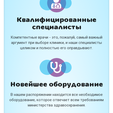
Квалифицированные
специалисты
Консультация ортопеда +
тейпирование за 1 приём
Компетентные врачи - это, пожалуй, самый важный
Вас или вашего ребёнка беспокоят:
аргумент при выборе клиники, и наши специалисты
- боли в спине, шее, коленях или ногах?
целиком и полностью его оправдывают.
- дискомфорт после спорта и нагрузок?
- последствия травм, растяжений или ушибов?
- сутулость, неправильная осанка?
В «Медлэнд» принимает известный ортопед-
травматолог Шехмаметьев Али Зарефуллович
В прием входит:
✔️ Осмотр и консультация врача
✔️ Рекомендации по вашей ситуации
Новейшее оборудование
✔️
Тейпирование
Подходит детям и взрослым, в том числе
В нашем распоряжении находится все необходимое
спортсменам и беременным женщинам.
оборудование, которое отвечает всем требованиям
министерства здравоохранения.
Специальная цена — 3000 ₽.
Жмите "Хочу" и мы свяжемся с Вами по телефону