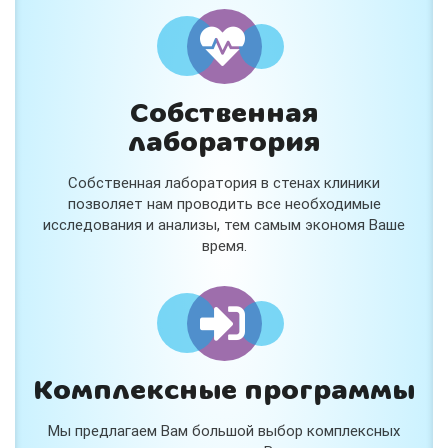
и расскажем подробнее!
Хочу
Собственная
Нет, спасибо
лаборатория
Я согласен на обработку
персональных данных
Собственная лаборатория в стенах клиники
Работает на
Стримвуд
позволяет нам проводить все необходимые
исследования и анализы, тем самым экономя Ваше
время.
Комплексные программы
Мы предлагаем Вам большой выбор комплексных