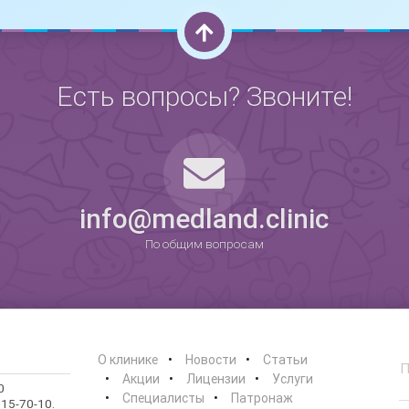
Есть вопросы? Звоните!
0
info@medland.clinic
По общим вопросам
О клинике
Новости
Статьи
Акции
Лицензии
Услуги
0
Специалисты
Патронаж
15-70-10.