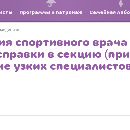
исты
Программы и патронаж
Семейная лаб
 медицина
ия спортивного врача
справки в секцию (при
е узких специалистов