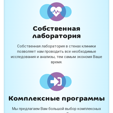
и расскажем подробнее!
Хочу
Собственная
Нет, спасибо
лаборатория
Я согласен на обработку
персональных данных
Собственная лаборатория в стенах клиники
Работает на
Стримвуд
позволяет нам проводить все необходимые
исследования и анализы, тем самым экономя Ваше
время.
Комплексные программы
Мы предлагаем Вам большой выбор комплексных