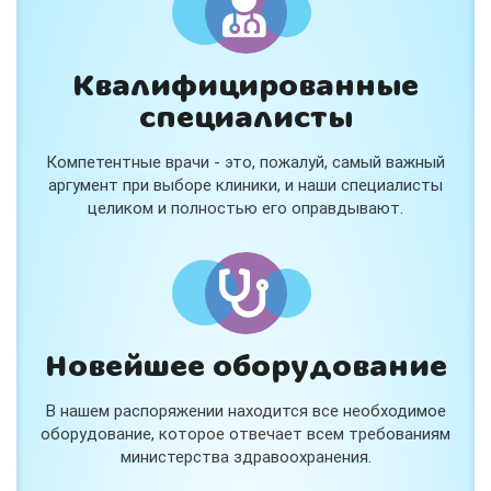
Квалифицированные
специалисты
Консультация ортопеда +
тейпирование за 1 приём
Компетентные врачи - это, пожалуй, самый важный
Вас или вашего ребёнка беспокоят:
аргумент при выборе клиники, и наши специалисты
- боли в спине, шее, коленях или ногах?
целиком и полностью его оправдывают.
- дискомфорт после спорта и нагрузок?
- последствия травм, растяжений или ушибов?
- сутулость, неправильная осанка?
В «Медлэнд» принимает известный ортопед-
травматолог Шехмаметьев Али Зарефуллович
В прием входит:
✔️ Осмотр и консультация врача
✔️ Рекомендации по вашей ситуации
Новейшее оборудование
✔️
Тейпирование
Подходит детям и взрослым, в том числе
В нашем распоряжении находится все необходимое
спортсменам и беременным женщинам.
оборудование, которое отвечает всем требованиям
министерства здравоохранения.
Специальная цена — 3000 ₽.
Жмите "Хочу" и мы свяжемся с Вами по телефону