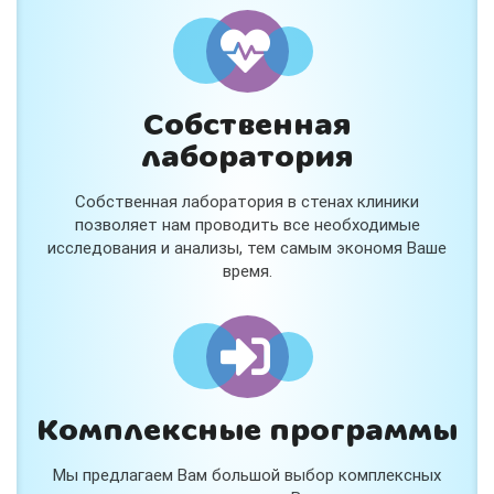
и расскажем подробнее!
Хочу
Собственная
Нет, спасибо
лаборатория
Я согласен на обработку
персональных данных
Собственная лаборатория в стенах клиники
Работает на
Стримвуд
позволяет нам проводить все необходимые
исследования и анализы, тем самым экономя Ваше
время.
Комплексные программы
Мы предлагаем Вам большой выбор комплексных