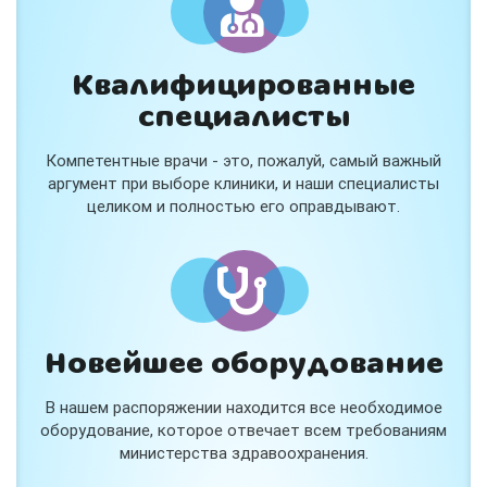
Квалифицированные
специалисты
Консультация ортопеда +
тейпирование за 1 приём
Компетентные врачи - это, пожалуй, самый важный
Вас или вашего ребёнка беспокоят:
аргумент при выборе клиники, и наши специалисты
- боли в спине, шее, коленях или ногах?
целиком и полностью его оправдывают.
- дискомфорт после спорта и нагрузок?
- последствия травм, растяжений или ушибов?
- сутулость, неправильная осанка?
В «Медлэнд» принимает известный ортопед-
травматолог Шехмаметьев Али Зарефуллович
В прием входит:
✔️ Осмотр и консультация врача
✔️ Рекомендации по вашей ситуации
Новейшее оборудование
✔️
Тейпирование
Подходит детям и взрослым, в том числе
В нашем распоряжении находится все необходимое
спортсменам и беременным женщинам.
оборудование, которое отвечает всем требованиям
министерства здравоохранения.
Специальная цена — 3000 ₽.
Жмите "Хочу" и мы свяжемся с Вами по телефону