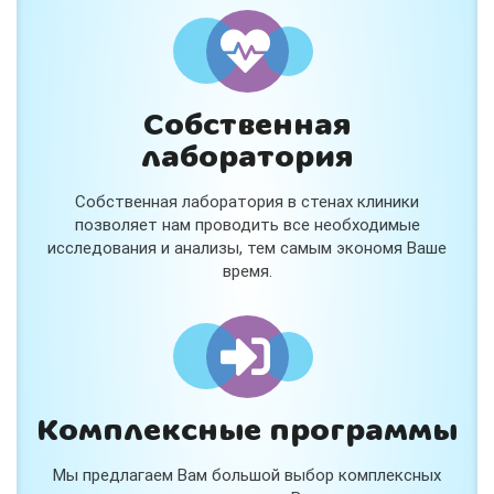
и расскажем подробнее!
Хочу
Собственная
Нет, спасибо
лаборатория
Я согласен на обработку
персональных данных
Собственная лаборатория в стенах клиники
Работает на
Стримвуд
позволяет нам проводить все необходимые
исследования и анализы, тем самым экономя Ваше
время.
Комплексные программы
Мы предлагаем Вам большой выбор комплексных