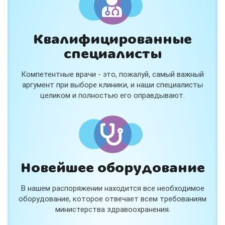
Квалифицированные
специалисты
Консультация ортопеда +
тейпирование за 1 приём
Компетентные врачи - это, пожалуй, самый важный
Вас или вашего ребёнка беспокоят:
аргумент при выборе клиники, и наши специалисты
- боли в спине, шее, коленях или ногах?
целиком и полностью его оправдывают.
- дискомфорт после спорта и нагрузок?
- последствия травм, растяжений или ушибов?
- сутулость, неправильная осанка?
В «Медлэнд» принимает известный ортопед-
травматолог Шехмаметьев Али Зарефуллович
В прием входит:
✔️ Осмотр и консультация врача
✔️ Рекомендации по вашей ситуации
Новейшее оборудование
✔️
Тейпирование
Подходит детям и взрослым, в том числе
В нашем распоряжении находится все необходимое
спортсменам и беременным женщинам.
оборудование, которое отвечает всем требованиям
министерства здравоохранения.
Специальная цена — 3000 ₽.
Жмите "Хочу" и мы свяжемся с Вами по телефону