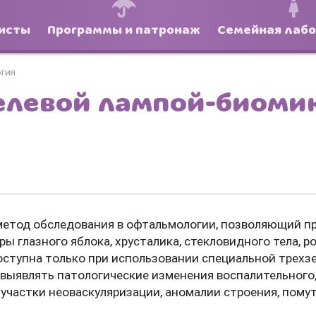
исты
Программы и патронаж
Семейная лаб
гия
елевой лампой-биоми
 метод обследования в офтальмологии, позволяющий 
ы глазного яблока, хрусталика, стекловидного тела, р
оступна только при использовании специальной трехз
выявлять патологические изменения воспалительного
 участки неоваскуляризации, аномалии строения, помут