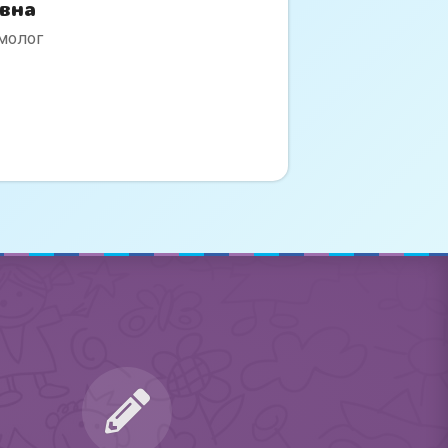
вна
молог