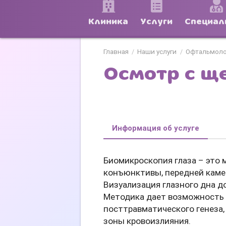
Клиника
Услуги
Специал
Главная
Наши услуги
Офтальмоло
/
/
Осмотр с щ
Информация об услуге
Биомикроскопия глаза – это
конъюнктивы, передней камер
Визуализация глазного дна д
Методика дает возможность 
посттравматического генеза,
зоны кровоизлияния.