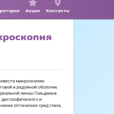
оратория
Акции
Контакты
кроскопия
провести микроскопию
оговой и радужной оболочек.
еркальной линзы Гольдмана.
, дистрофического и
нение оптических сред глаза,