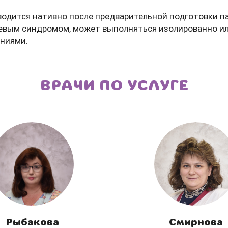
водится нативно после предварительной подготовки п
евым синдромом, может выполняться изолированно ил
Боль и дискомфорт — не норма!
ниями.
ВРАЧИ ПО УСЛУГЕ
Консультация ортопеда +
тейпирование за 1 приём
Вас или вашего ребёнка беспокоят:
- боли в спине, шее, коленях или ногах?
- дискомфорт после спорта и нагрузок?
- последствия травм, растяжений или ушибов?
Рыбакова
Смирнова
- сутулость, неправильная осанка?