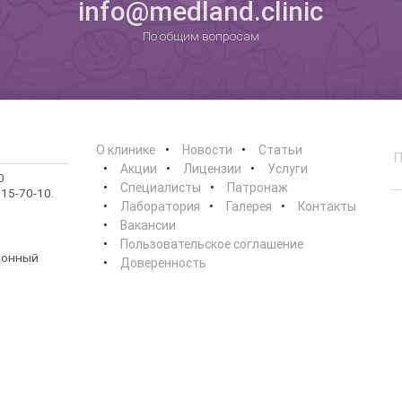
0
info@medland.clinic
По общим вопросам
О клинике
Новости
Статьи
Акции
Лицензии
Услуги
0
Специалисты
Патронаж
15-70-10.
Лаборатория
Галерея
Контакты
Вакансии
Пользовательское соглашение
ионный
Доверенность