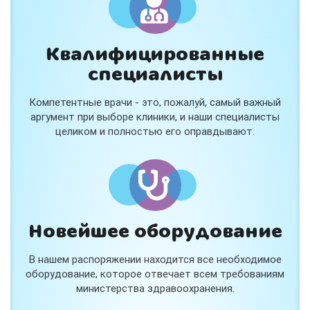
Квалифицированные
специалисты
Консультация ортопеда +
тейпирование за 1 приём
Компетентные врачи - это, пожалуй, самый важный
Вас или вашего ребёнка беспокоят:
аргумент при выборе клиники, и наши специалисты
- боли в спине, шее, коленях или ногах?
целиком и полностью его оправдывают.
- дискомфорт после спорта и нагрузок?
- последствия травм, растяжений или ушибов?
- сутулость, неправильная осанка?
В «Медлэнд» принимает известный ортопед-
травматолог Шехмаметьев Али Зарефуллович
В прием входит:
✔️ Осмотр и консультация врача
✔️ Рекомендации по вашей ситуации
Новейшее оборудование
✔️
Тейпирование
Подходит детям и взрослым, в том числе
В нашем распоряжении находится все необходимое
спортсменам и беременным женщинам.
оборудование, которое отвечает всем требованиям
министерства здравоохранения.
Специальная цена — 3000 ₽.
Жмите "Хочу" и мы свяжемся с Вами по телефону