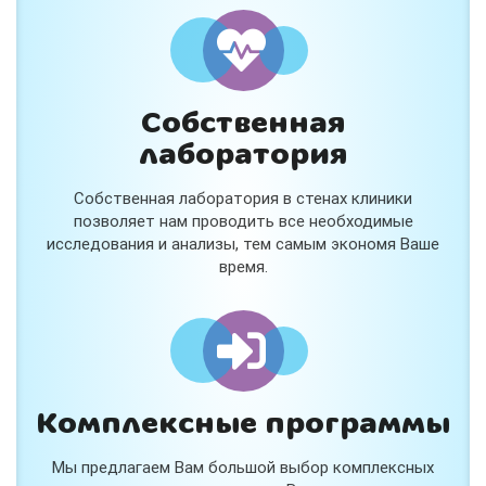
и расскажем подробнее!
Хочу
Собственная
Нет, спасибо
лаборатория
Я согласен на обработку
персональных данных
Собственная лаборатория в стенах клиники
Работает на
Стримвуд
позволяет нам проводить все необходимые
исследования и анализы, тем самым экономя Ваше
время.
Комплексные программы
Мы предлагаем Вам большой выбор комплексных