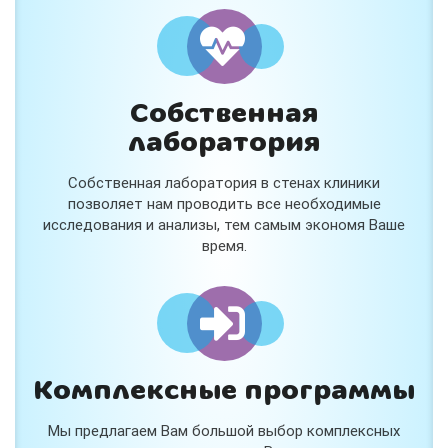
и расскажем подробнее!
Хочу
Собственная
Нет, спасибо
лаборатория
Я согласен на обработку
персональных данных
Собственная лаборатория в стенах клиники
Работает на
Стримвуд
позволяет нам проводить все необходимые
исследования и анализы, тем самым экономя Ваше
время.
Комплексные программы
Мы предлагаем Вам большой выбор комплексных