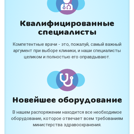
Квалифицированные
специалисты
Консультация ортопеда +
тейпирование за 1 приём
Компетентные врачи - это, пожалуй, самый важный
Вас или вашего ребёнка беспокоят:
аргумент при выборе клиники, и наши специалисты
- боли в спине, шее, коленях или ногах?
целиком и полностью его оправдывают.
- дискомфорт после спорта и нагрузок?
- последствия травм, растяжений или ушибов?
- сутулость, неправильная осанка?
В «Медлэнд» принимает известный ортопед-
травматолог Шехмаметьев Али Зарефуллович
В прием входит:
✔️ Осмотр и консультация врача
✔️ Рекомендации по вашей ситуации
Новейшее оборудование
✔️
Тейпирование
Подходит детям и взрослым, в том числе
В нашем распоряжении находится все необходимое
спортсменам и беременным женщинам.
оборудование, которое отвечает всем требованиям
министерства здравоохранения.
Специальная цена — 3000 ₽.
Жмите "Хочу" и мы свяжемся с Вами по телефону