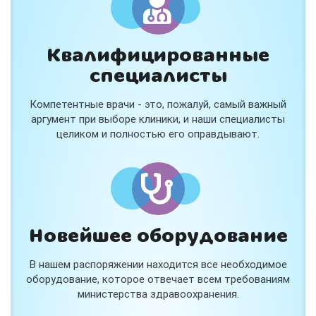
Квалифицированные
специалисты
Консультация ортопеда +
тейпирование за 1 приём
Компетентные врачи - это, пожалуй, самый важный
Вас или вашего ребёнка беспокоят:
аргумент при выборе клиники, и наши специалисты
- боли в спине, шее, коленях или ногах?
целиком и полностью его оправдывают.
- дискомфорт после спорта и нагрузок?
- последствия травм, растяжений или ушибов?
- сутулость, неправильная осанка?
В «Медлэнд» принимает известный ортопед-
травматолог Шехмаметьев Али Зарефуллович
В прием входит:
✔️ Осмотр и консультация врача
✔️ Рекомендации по вашей ситуации
Новейшее оборудование
✔️
Тейпирование
Подходит детям и взрослым, в том числе
В нашем распоряжении находится все необходимое
спортсменам и беременным женщинам.
оборудование, которое отвечает всем требованиям
министерства здравоохранения.
Специальная цена — 3000 ₽.
Жмите "Хочу" и мы свяжемся с Вами по телефону