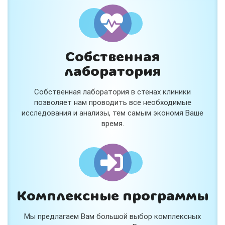
и расскажем подробнее!
Хочу
Собственная
Нет, спасибо
лаборатория
Я согласен на обработку
персональных данных
Собственная лаборатория в стенах клиники
Работает на
Стримвуд
позволяет нам проводить все необходимые
исследования и анализы, тем самым экономя Ваше
время.
Комплексные программы
Мы предлагаем Вам большой выбор комплексных