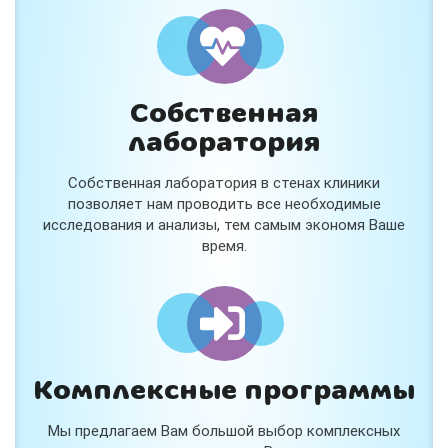
и расскажем подробнее!
Хочу
Собственная
Нет, спасибо
лаборатория
Я согласен на обработку
персональных данных
Собственная лаборатория в стенах клиники
Работает на
Стримвуд
позволяет нам проводить все необходимые
исследования и анализы, тем самым экономя Ваше
время.
Комплексные программы
Мы предлагаем Вам большой выбор комплексных