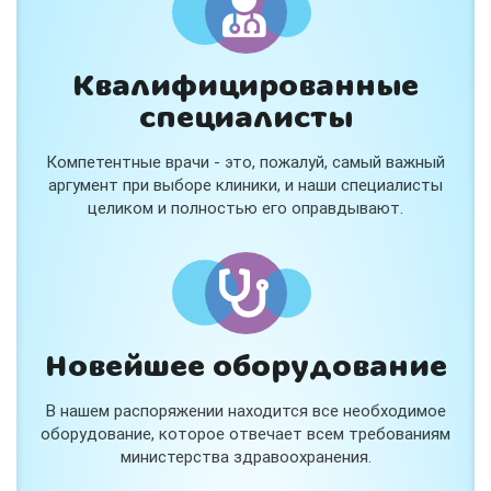
Квалифицированные
специалисты
Консультация ортопеда +
тейпирование за 1 приём
Компетентные врачи - это, пожалуй, самый важный
Вас или вашего ребёнка беспокоят:
аргумент при выборе клиники, и наши специалисты
- боли в спине, шее, коленях или ногах?
целиком и полностью его оправдывают.
- дискомфорт после спорта и нагрузок?
- последствия травм, растяжений или ушибов?
- сутулость, неправильная осанка?
В «Медлэнд» принимает известный ортопед-
травматолог Шехмаметьев Али Зарефуллович
В прием входит:
✔️ Осмотр и консультация врача
✔️ Рекомендации по вашей ситуации
Новейшее оборудование
✔️
Тейпирование
Подходит детям и взрослым, в том числе
В нашем распоряжении находится все необходимое
спортсменам и беременным женщинам.
оборудование, которое отвечает всем требованиям
министерства здравоохранения.
Специальная цена — 3000 ₽.
Жмите "Хочу" и мы свяжемся с Вами по телефону