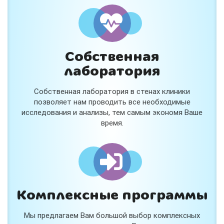
и расскажем подробнее!
Хочу
Собственная
Нет, спасибо
лаборатория
Я согласен на обработку
персональных данных
Собственная лаборатория в стенах клиники
Работает на
Стримвуд
позволяет нам проводить все необходимые
исследования и анализы, тем самым экономя Ваше
время.
Комплексные программы
Мы предлагаем Вам большой выбор комплексных