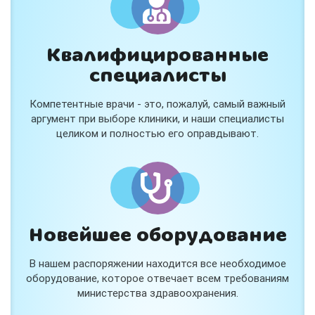
Квалифицированные
специалисты
Консультация ортопеда +
тейпирование за 1 приём
Компетентные врачи - это, пожалуй, самый важный
Вас или вашего ребёнка беспокоят:
аргумент при выборе клиники, и наши специалисты
- боли в спине, шее, коленях или ногах?
целиком и полностью его оправдывают.
- дискомфорт после спорта и нагрузок?
- последствия травм, растяжений или ушибов?
- сутулость, неправильная осанка?
В «Медлэнд» принимает известный ортопед-
травматолог Шехмаметьев Али Зарефуллович
В прием входит:
✔️ Осмотр и консультация врача
✔️ Рекомендации по вашей ситуации
Новейшее оборудование
✔️
Тейпирование
Подходит детям и взрослым, в том числе
В нашем распоряжении находится все необходимое
спортсменам и беременным женщинам.
оборудование, которое отвечает всем требованиям
министерства здравоохранения.
Специальная цена — 3000 ₽.
Жмите "Хочу" и мы свяжемся с Вами по телефону