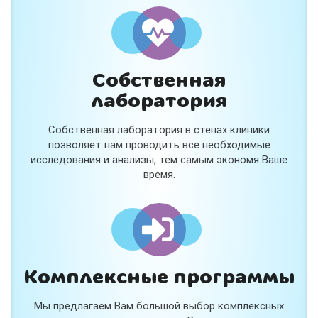
и расскажем подробнее!
Хочу
Собственная
Нет, спасибо
лаборатория
Я согласен на обработку
персональных данных
Собственная лаборатория в стенах клиники
Работает на
Стримвуд
позволяет нам проводить все необходимые
исследования и анализы, тем самым экономя Ваше
время.
Комплексные программы
Мы предлагаем Вам большой выбор комплексных