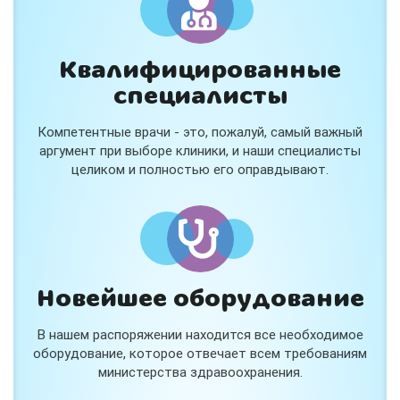
Квалифицированные
специалисты
Консультация ортопеда +
тейпирование за 1 приём
Компетентные врачи - это, пожалуй, самый важный
Вас или вашего ребёнка беспокоят:
аргумент при выборе клиники, и наши специалисты
- боли в спине, шее, коленях или ногах?
целиком и полностью его оправдывают.
- дискомфорт после спорта и нагрузок?
- последствия травм, растяжений или ушибов?
- сутулость, неправильная осанка?
В «Медлэнд» принимает известный ортопед-
травматолог Шехмаметьев Али Зарефуллович
В прием входит:
✔️ Осмотр и консультация врача
✔️ Рекомендации по вашей ситуации
Новейшее оборудование
✔️
Тейпирование
Подходит детям и взрослым, в том числе
В нашем распоряжении находится все необходимое
спортсменам и беременным женщинам.
оборудование, которое отвечает всем требованиям
министерства здравоохранения.
Специальная цена — 3000 ₽.
Жмите "Хочу" и мы свяжемся с Вами по телефону