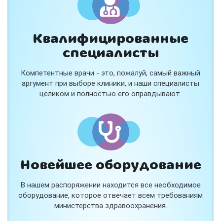
Квалифицированные
специалисты
Консультация ортопеда +
тейпирование за 1 приём
Компетентные врачи - это, пожалуй, самый важный
Вас или вашего ребёнка беспокоят:
аргумент при выборе клиники, и наши специалисты
- боли в спине, шее, коленях или ногах?
целиком и полностью его оправдывают.
- дискомфорт после спорта и нагрузок?
- последствия травм, растяжений или ушибов?
- сутулость, неправильная осанка?
В «Медлэнд» принимает известный ортопед-
травматолог Шехмаметьев Али Зарефуллович
В прием входит:
✔️ Осмотр и консультация врача
✔️ Рекомендации по вашей ситуации
Новейшее оборудование
✔️
Тейпирование
Подходит детям и взрослым, в том числе
В нашем распоряжении находится все необходимое
спортсменам и беременным женщинам.
оборудование, которое отвечает всем требованиям
министерства здравоохранения.
Специальная цена — 3000 ₽.
Жмите "Хочу" и мы свяжемся с Вами по телефону