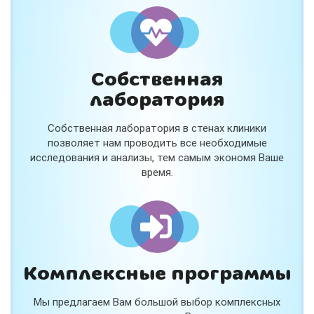
и расскажем подробнее!
Хочу
Собственная
Нет, спасибо
лаборатория
Я согласен на обработку
персональных данных
Собственная лаборатория в стенах клиники
Работает на
Стримвуд
позволяет нам проводить все необходимые
исследования и анализы, тем самым экономя Ваше
время.
Комплексные программы
Мы предлагаем Вам большой выбор комплексных