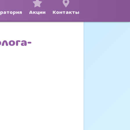
оратория
Акции
Контакты
олога-