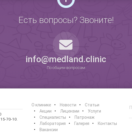
Есть вопросы? Звоните!
0
info@medland.clinic
По общим вопросам
О клинике
Новости
Статьи
Акции
Лицензии
Услуги
0
Специалисты
Патронаж
15-70-10.
Лаборатория
Галерея
Контакты
Вакансии