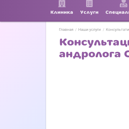
Клиника
Услуги
Специал
Главная
Наши услуги
Консультат
/
/
Консультаци
андролога 