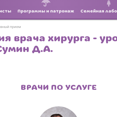
исты
Программы и патронаж
Семейная лаб
ивный прием
я врача хирурга - ур
Сумин Д.А.
ВРАЧИ ПО УСЛУГЕ