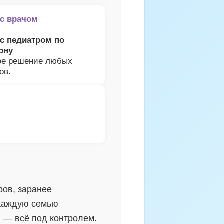
 с врачом
 с педиатром по
ону
ое решение любых
ов.
ов, заранее
каждую семью
 — всё под контролем.