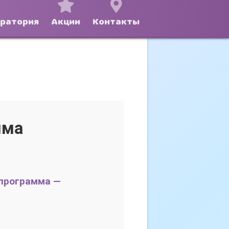
оратория
Акции
Контакты
мма
 программа —