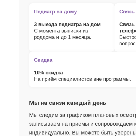
Боль и дискомфорт — не норма!
Педиатр на дому
Связь
3 выезда педиатра на дом
Связь
С момента выписки из
телеф
роддома и до 1 месяца.
Быстр
вопрос
Скидка
10% скидка
На приём специалистов вне программы.
Консультация ортопеда +
тейпирование за 1 приём
Мы на связи каждый день
Вас или вашего ребёнка беспокоят:
- боли в спине, шее, коленях или ногах?
- дискомфорт после спорта и нагрузок?
- последствия травм, растяжений или ушибов?
Мы следим за графиком плановых осмотр
- сутулость, неправильная осанка?
записываем на приемы и сопровождаем 
В «Медлэнд» принимает известный ортопед-
травматолог Шехмаметьев Али Зарефуллович
индивидуально. Вы можете быть уверены