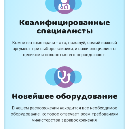
Квалифицированные
специалисты
Консультация ортопеда +
тейпирование за 1 приём
Компетентные врачи - это, пожалуй, самый важный
Вас или вашего ребёнка беспокоят:
аргумент при выборе клиники, и наши специалисты
- боли в спине, шее, коленях или ногах?
целиком и полностью его оправдывают.
- дискомфорт после спорта и нагрузок?
- последствия травм, растяжений или ушибов?
- сутулость, неправильная осанка?
В «Медлэнд» принимает известный ортопед-
травматолог Шехмаметьев Али Зарефуллович
В прием входит:
✔️ Осмотр и консультация врача
✔️ Рекомендации по вашей ситуации
Новейшее оборудование
✔️
Тейпирование
Подходит детям и взрослым, в том числе
В нашем распоряжении находится все необходимое
спортсменам и беременным женщинам.
оборудование, которое отвечает всем требованиям
министерства здравоохранения.
Специальная цена — 3000 ₽.
Жмите "Хочу" и мы свяжемся с Вами по телефону