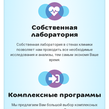
и расскажем подробнее!
Хочу
Собственная
Нет, спасибо
лаборатория
Я согласен на обработку
персональных данных
Собственная лаборатория в стенах клиники
Работает на
Стримвуд
позволяет нам проводить все необходимые
исследования и анализы, тем самым экономя Ваше
время.
Комплексные программы
Мы предлагаем Вам большой выбор комплексных