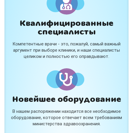
Квалифицированные
специалисты
Консультация ортопеда +
тейпирование за 1 приём
Компетентные врачи - это, пожалуй, самый важный
Вас или вашего ребёнка беспокоят:
аргумент при выборе клиники, и наши специалисты
- боли в спине, шее, коленях или ногах?
целиком и полностью его оправдывают.
- дискомфорт после спорта и нагрузок?
- последствия травм, растяжений или ушибов?
- сутулость, неправильная осанка?
В «Медлэнд» принимает известный ортопед-
травматолог Шехмаметьев Али Зарефуллович
В прием входит:
✔️ Осмотр и консультация врача
✔️ Рекомендации по вашей ситуации
Новейшее оборудование
✔️
Тейпирование
Подходит детям и взрослым, в том числе
В нашем распоряжении находится все необходимое
спортсменам и беременным женщинам.
оборудование, которое отвечает всем требованиям
министерства здравоохранения.
Специальная цена — 3000 ₽.
Жмите "Хочу" и мы свяжемся с Вами по телефону