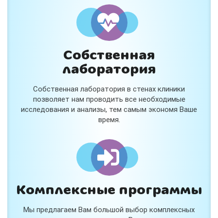
и расскажем подробнее!
Хочу
Собственная
Нет, спасибо
лаборатория
Я согласен на обработку
персональных данных
Собственная лаборатория в стенах клиники
Работает на
Стримвуд
позволяет нам проводить все необходимые
исследования и анализы, тем самым экономя Ваше
время.
Комплексные программы
Мы предлагаем Вам большой выбор комплексных