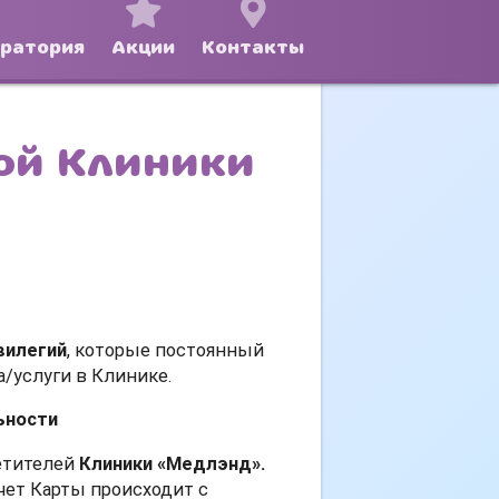
оратория
Акции
Контакты
й Клиники
вилегий
, которые постоянный
/услуги в Клинике.
ьности
етителей
Клиники «Медлэнд».
чет Карты происходит с