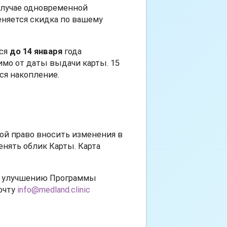
случае одновременной
няется скидка по вашему
ься
до 14 января
года
имо от даты выдачи карты. 15
ся накопление.
ой право вносить изменения в
нять облик Карты. Карта
по улучшению Программы
очту
info@medland.clinic