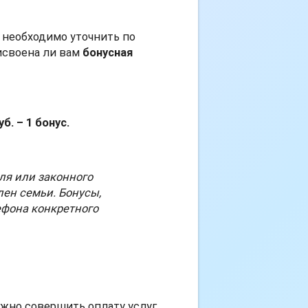
м необходимо уточнить по
исвоена ли вам
бонусная
б. – 1 бонус.
ля или законного
ен семьи. Бонусы,
ефона конкретного
нужно совершить оплату услуг