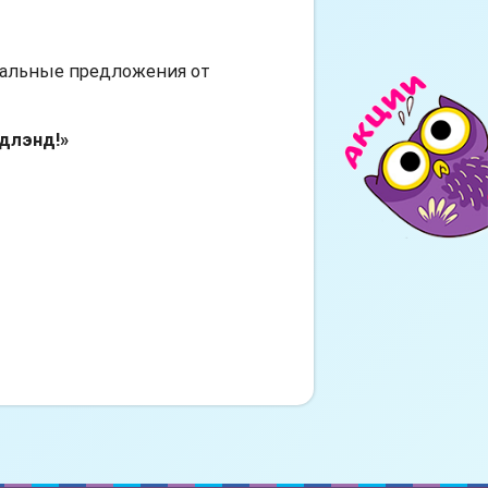
альные предложения от
длэнд!»