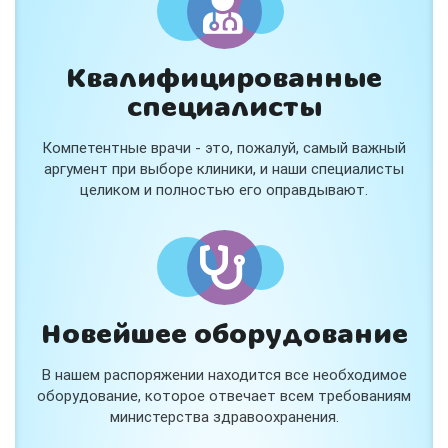
Квалифицированные
специалисты
Консультация ортопеда +
тейпирование за 1 приём
Компетентные врачи - это, пожалуй, самый важный
Вас или вашего ребёнка беспокоят:
аргумент при выборе клиники, и наши специалисты
- боли в спине, шее, коленях или ногах?
целиком и полностью его оправдывают.
- дискомфорт после спорта и нагрузок?
- последствия травм, растяжений или ушибов?
- сутулость, неправильная осанка?
В «Медлэнд» принимает известный ортопед-
травматолог Шехмаметьев Али Зарефуллович
В прием входит:
✔️ Осмотр и консультация врача
✔️ Рекомендации по вашей ситуации
Новейшее оборудование
✔️
Тейпирование
Подходит детям и взрослым, в том числе
В нашем распоряжении находится все необходимое
спортсменам и беременным женщинам.
оборудование, которое отвечает всем требованиям
министерства здравоохранения.
Специальная цена — 3000 ₽.
Жмите "Хочу" и мы свяжемся с Вами по телефону