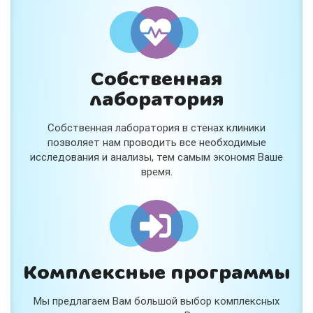
и расскажем подробнее!
Хочу
Собственная
Нет, спасибо
лаборатория
Я согласен на обработку
персональных данных
Собственная лаборатория в стенах клиники
Работает на
Стримвуд
позволяет нам проводить все необходимые
исследования и анализы, тем самым экономя Ваше
время.
Комплексные программы
Мы предлагаем Вам большой выбор комплексных